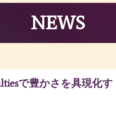
NEWS
acultiesで豊かさを具現化す