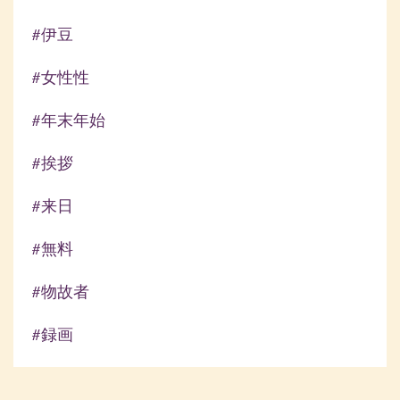
#伊豆
#女性性
#年末年始
#挨拶
#来日
#無料
#物故者
#録画